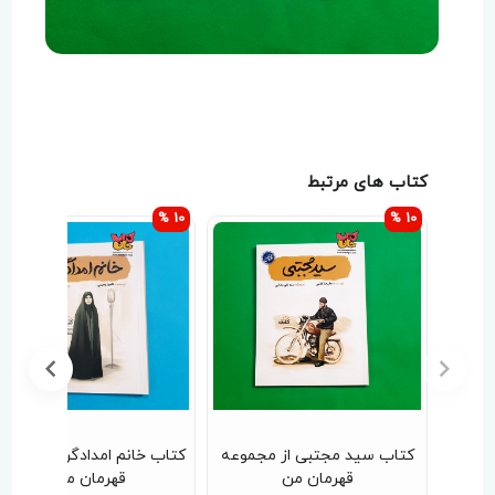
کتاب های مرتبط
10 %
10 %
بی از مجموعه
کتاب خانم امدادگر (از مجموعه
کتاب آقا مصطفی (
ان من
قهرمان من )
قهرمان من