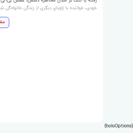
رفته با تنگ تر شدن محاصره دشمن، عطش بی‌آبی و ت
خودی، خواننده با زاویای دیگری از زندگی خانوادگی ش
مشا
{holoOptions}