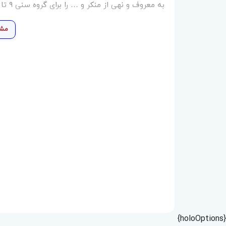
به معروف و نهی از منکر و … را برای گروه سنی 9 تا 12 سال توضیح داده است.
مشا
{holoOptions}