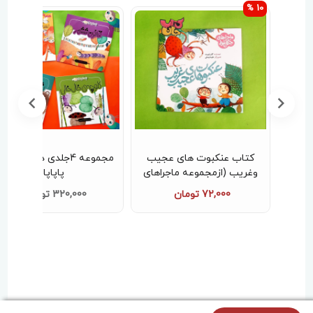
10 %
گوشه
کتاب عنکبوت های عجیب
مجموعه 4جلدی داستان ها
جنگل
وغریب (ازمجموعه ماجراهای
پاپاپا
جنگل بلوط)
72,000 تومان
320,000 تومان