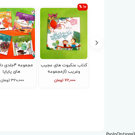
10 %
کتاب پیک نیک ننه
کتاب عنکبوت های عجیب
مجموعه 4جلد
خرگوشه (ازمجموعه
وغریب (ازمجموعه
های پاپاپا
ماجراهای جنگل بلوط)
ماجراهای جنگل بلوط)
80,000 تومان
72,000 تومان
320,000 تومان
{holoOptions}