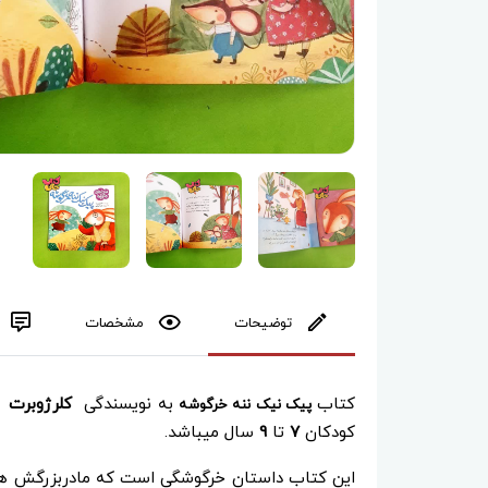
توضیحات
مشخصات
کتاب
به نویسندگی
کلرژوبرت
ب
پیک نیک ننه خرگوشه
کودکان
7
تا
9
سال میباشد.
این کتاب داستان خرگوشگی است که مادربزرگش همی