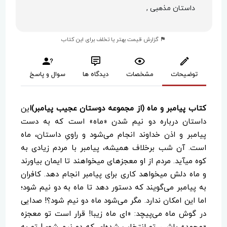
داستان مذهبی ,
گزارش قیمت بهتر یا تخلف برای این کتاب
توضیحات
مشخصات
دیدگاه ها
سوال و پاسخ
کتاب پیامبر و ماه (از مجموعه دوستان عجیب پیامبر)ا
ین
داستان درباره دو نیم شدن «ماه» است که به دست
پیامبر و اذن خداوند انجام می‌شود و راویِ داستان، ماه
است. آن شب برخلاف همیشه، پیامبر با مردم زیادی به
کوه می‎آید. مردم از او معجزه‎ای می‎خواهند تا ایمان بیاورند
و ماه دلش می‎خواهد کاری برای پیامبر انجام دهد. کافران
به پیامبر می‌گویند که دستور دهد تا ماه به دو نیم شود؛
اما این امکان ندارد. مگر می‌شود ماه دو نیم شود؟! صدایی
در گوش ماه می‌پیچد: «ای ماه زیبا! قرار است تو معجزه