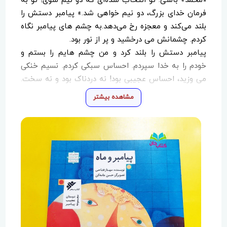
«محمد» باشی. تو انتخاب شده‌ای که دو نیم شوی! تو به
فرمان خدای بزرگ، دو نیم خواهی شد.» پیامبر دستش را
بلند می‌کند و معجزه رخ می‌دهد.به چشم های پیامبر نگاه
کردم. چشمانش می درخشید و پر از نور بود.
پیامبر دستش را بلند کرد و من چشم هایم را بستم و
خودم را به خدا سپردم. احساس سبکی کردم. نسیم خنکی
می وزید، احساس عجیبی بود! نه دردناک بود و نه سخت.
انگار بر ابرها سوار بودم... آزاد و رها ...
مشاهده بیشتر