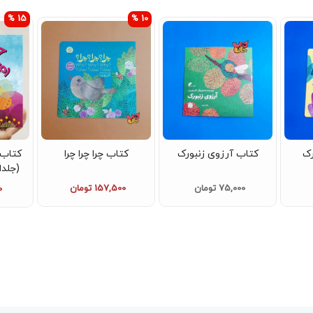
15 %
10 %
رک
کتاب آرزوی زنبورک
کتاب چرا چرا چرا
کتاب 
(جلدا
سر
75,000 تومان
157,500 تومان
0