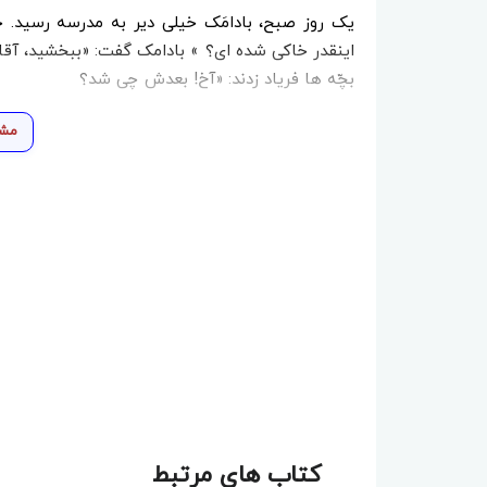
یک روز صبح، بادامَک خیلی دیر به مدرسه رسید. جغد
اینقدر خاکی شده ای؟ » بادامک گفت: «ببخشید، آقامع
بچّه ها فریاد زدند: «آخ! بعدش چی شد؟
مشا
کتاب های مرتبط