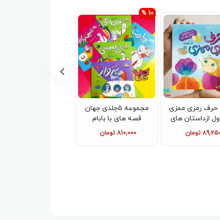
10 %
حرف رمزی ممزی
مجموعه ۵جلدی جهان
کتاب گلدان خانم گلی
ول ازداستان‌ های
قصه های با بابام
زمین دوستی
165,000 تومان
89,25 تومان
810,000 تومان