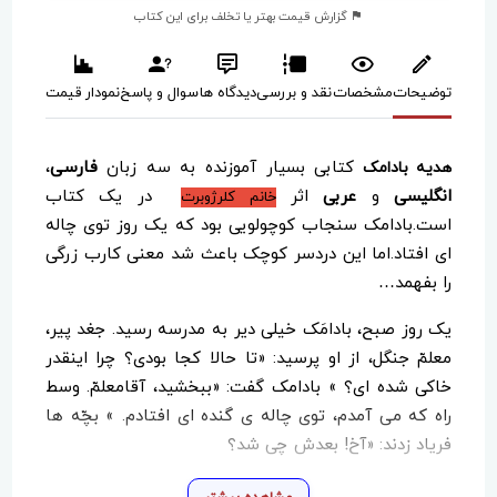
گزارش قیمت بهتر یا تخلف برای این کتاب
توضیحات
مشخصات
نقد و بررسی
دیدگاه ها
سوال و پاسخ
نمودار قیمت
کتابی بسیار آموزنده به سه زبان
فارسی
،
هدیه بادامک
انگلیسی
و
عربی
اثر
در یک کتاب
خانم کلرژوبرت
است.بادامک سنجاب کوچولویی بود که یک روز توی چاله
ای افتاد.اما این دردسر کوچک باعث شد معنی کارب زرگی
را بفهمد…
یک روز صبح، بادامَک خیلی دیر به مدرسه رسید. جغد پیر،
معلمّ جنگل، از او پرسید: «تا حالا کجا بودی؟ چرا اینقدر
خاکی شده ای؟ » بادامک گفت: «ببخشید، آقامعلمّ. وسط
راه که می آمدم، توی چاله ی گنده ای افتادم. » بچّه ها
فریاد زدند: «آخ! بعدش چی شد؟