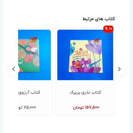
کتاب های مرتبط
10 %
ک
کتاب نذری پرپرک
کتاب آرزوی زنبورک
157,500 تومان
75,000 تومان