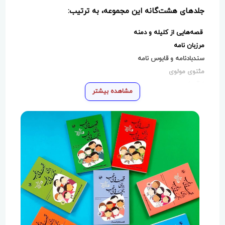
جلد‌های هشت‌گانه این مجموعه، به ترتیب:
قصه‌هایی از کلیله و دمنه
مرزبان نامه
سندبادنامه و قابوس نامه
مثنوی مولوی
قرآن کریم
مشاهده بیشتر
شیخدعطار
گلستان و ملستان
چهارده معصوم (ع) نام دارد.
بدون تردید، هیچ کتابی در این حوزه،جایگزین این کتاب
خوب را در کتابخانه پر مهر شما نخواهد شد قصه های
خوب برای بچه های خوب بدون شک جزو بهترین کتب
کودک وجوان است که ناب‌ترین قصه‌های ملی و دینی ما را
گردآوری کرده است.
مجموعه‌ای هشت‌جلدی که رهبرانقلاب درباره‌ آن و نویسنده