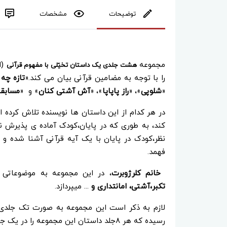
توضیحات
مشخصات
مجموعه
(ا
هشت جلدی یک داستان تخیّلی با مفهوم قرآنی
را با توجه به مضامین قرآنی بیان می کند.«
تازه چه 
«
شلوپی
»، «
راز پاپاپا
»، «
آش آشتی کنان
» و «
مسابقه
در هر کدام از این داستان ها نویسنده تلاش کرده 
کند، به طوری که در پایان،کودک آماده ی پذیرش نک
نظر،کودک در پایان با یک آیه قرآنی آشنا شده و ک
فهمد.
خانم کلرژوبرت
، در این مجموعه به موضوعاتی ا
تکبر،آشتی، امانتداری و
... می‎پردازد.
لازم به ذکر است این مجموعه به صورت تک جلدی 
رسیده که هر ۸جلد داستان این مجموعه را در یک جلد در بر دارد و محتوا کاملا یکسان با این مجموعه هست.