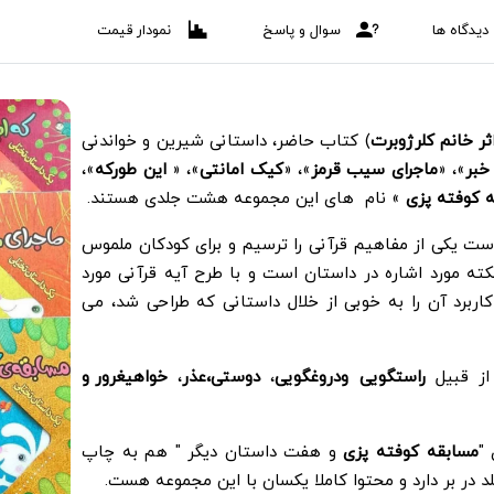
دیدگاه ها
سوال و پاسخ
نمودار قیمت
ثر خانم کلرژوبرت
) کتاب حاضر، داستانی شیرین و خواندنی
خبر
»، «
ماجرای سیب قرمز
»، «
کیک
امانتی
»، «
این طورکه
»،
 کوفته پزی
» نام های این مجموعه هشت جلدی هستند.
است یکی از مفاهیم قرآنی را ترسیم و برای کودکان ملموس
ته مورد اشاره در داستان است و با طرح آیه قرآنی مورد
اربرد آن را به خوبی از خلال داستانی که طراحی شد، می
ز قبیل
راستگویی ودروغگویی
،
دوستی،عذر
،
خواهیغرور و
"
مسابقه کوفته پزی
و هفت داستان دیگر " هم به چاپ