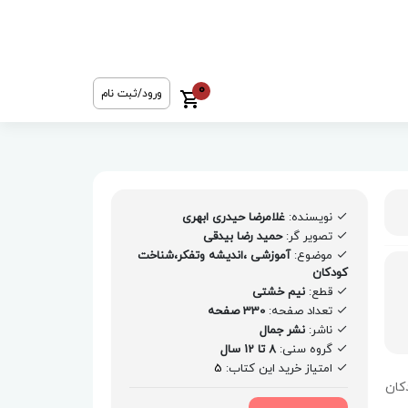
0
ورود/ثبت نام
نویسنده:
غلامرضا حیدری ابهری
تصویر گر:
حمید رضا بیدقی
موضوع:
آموزشی ،اندیشه وتفکر،شناخت
کودکان
قطع:
نیم خشتی
تعداد صفحه:
330 صفحه
ناشر:
نشر جمال
گروه سنی:
8 تا 12 سال
امتیاز خرید این کتاب:
5
دکان