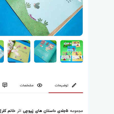
توضیحات
مشخصات
مجموعه
۵جلدی داستان های پَپوچی
اثر
خانم کلرژ