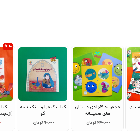
10 %
ی داستان
مجموعه 3جلدی داستان
کتاب کیمیا و سنگ قصه
کتاب
های صمیمانه
گو
(ازمجمو
240,000 تومان
90,000 تومان
0