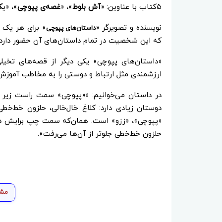
۵کتاب با عناوین: «
آش بلوط
»، «
غصه‌ی پپوچی
»، «ی
ک
نویسنده و تصویرگر «
» برای هر یک
داستان‌های پپوچی
که این شخصیت در تمام داستان‌های آن حضور دارد.
«داستان‌های پپوچی» یکی دیگر از قصه‌های تخیل
ارزشمندی مثل ارتباط و دوستی را به مخاطب آموزش
در داستان می‌خوانیم: ««پپوچی» سمت راست زیر
دوستان زیادی دارد: کلاغ خال‌خالی، حلزون خط‌خط
«پپوچی»، «ززو» است. همان‌که سمت چپ برایش دس
حلزون خط‌خطی جلوتر از آن‌ها می‌رفت».
مشا