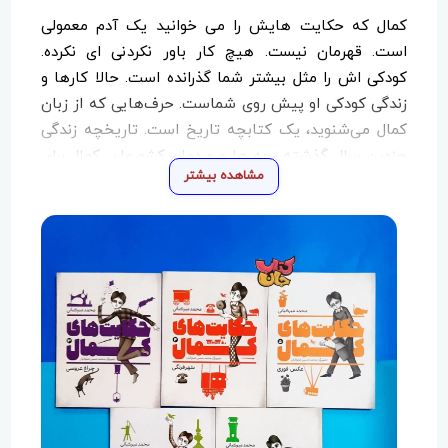
کمال که حکایت هایش را می خوانید یک آدم معمولی
است. قهرمان نیست. هیچ کار باور نکردنی ای نکرده.
کودکی اش را مثل بیشتر شما گذرانده است. حالا کارها و
زندگی کودکی او پیش روی شماست. حرف‌هایی که از زبان
کمال می‌شنوید، یک کتابچه تاریخ است. تاریخچه زندگی
چندین سال گذشته بچه ها و مردمان کشورمان. کمال برای
مشاهده بیشتر
شما از چیزهایی می گوید که یا امروزه دیگر وجود ندارد، یا
خیلی کم وجود دارد. حکایت های او قصه قصه نیست؛
همانطور که خاطره خاطره هم نیست؛ بلکه چیزی بین این
هاست. حکایت های کمال، اتفاق های ساده زندگی است