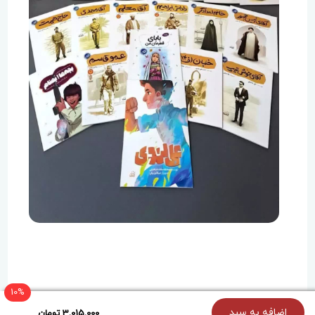
۶)زینب خانم: خرده روایت‌هایی از زندگی پر درس و تجربه
شهیده زینب کمایی (میترا) است.
۷)حاج همت: بیست داستان از زندگی و شخصیت شهید
ابراهیم همت را بیان می‌کند. داستان‌های این کتاب بسیار
روان است به طوری که هر نوجوانی می‌تواند با آن ارتباط
بگیرد.
۸)آرمان عزیز: این کتاب 10 خاطره از شهید جوان آرمان
علی وردی دارد که به دست اشرار و منافقین به شهادت
رسید.
10%
{holoOptions}
اضافه به سبد
3,015,000 تومان