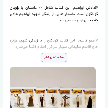
۲)دادش ابراهیم: این کتاب شامل ۲۲ داستان با راویان
گوناگون است. داستان‌هایی از زندگی شهید ابراهیم هادی
که یک پهلوان حقیقی بود.
۳)عمو قاسم: این کتاب کودکان را با زندگی‌ شهید عزیز،
حاج قاسم سلیمانی سردار سرافراز اسلام آشنا می‌سازد.
مشاهده بیشتر
۴)آقا معلم: ۲۰ داستان از زندگی دانشمند شهید آیت الله
مرتضی مطهری برای کودکانی که به علم علاقه‌مند هستند.
۵)آقا محسن: اگر دوست دارید بیشتر با شخصیت شهید
محسن حججی آشنا بشوید یا روزهای زیبای زیستن او را
برای نوجوانان بازگو کنید،این کتاب را حتما بخوانید.