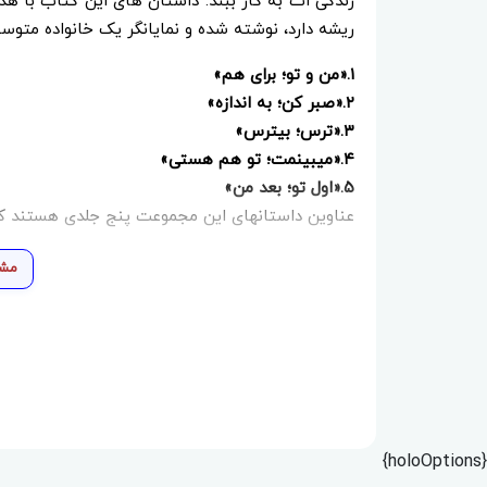
زندگی ات به کار ببند. داستان های این کتاب با ه
ریشه دارد، نوشته شده و نمایانگر یک خانواده متوس
۱.«من و تو؛ برای هم»
۲.«صبر کن؛ به اندازه»
۳.«ترس؛ بی‎ترس»
۴.«می‎بینمت؛ تو هم هستی»
۵.«اول تو؛ بعد من»
عناوین داستانهای این مجموعت پنج جلدی هستند که 
مشا
{holoOptions}