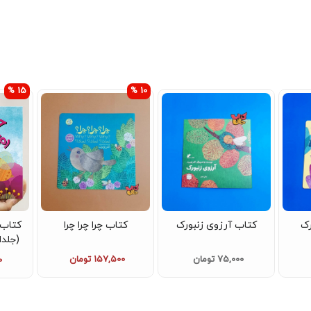
10 %
15 %
10 %
ورک
کتاب چرا چرا چرا
کتاب حرف رمزی ممزی
(جلداول ازداستان‌ های
قصه
سرزمین دوستی
157,500 تومان
89,250 تومان
0