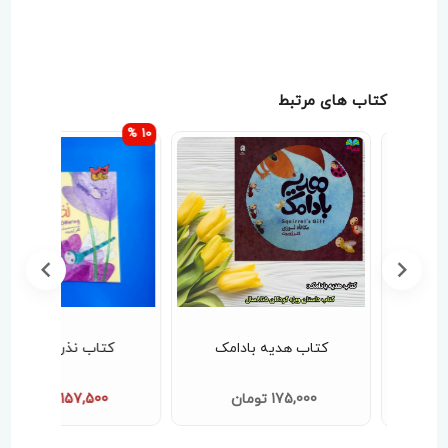
کتاب های مرتبط
10 %
پزی
کتاب هدیه بادامک
کتاب نذری پرپرک
ر
175,000 تومان
157,500 تومان