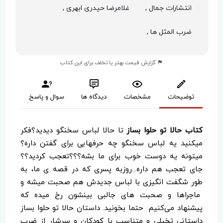
انتشارات جمال ,
غلامرضا حیدری ابهری ,
ضرب المثل ها ,
گزارش قیمت بهتر یا تخلف برای این کتاب
توضیحات
مشخصات
دیدگاه ها
سوال و پاسخ
کتاب حالا تو حلوا بساز
تا حالا لباس سخنگو دیدید؟فکر
میکنید یه لباس سخنگو چه حرفهایی برای گفتن داره؟
میتونه یه دوست خوب برای ما بشه؟؟؟تعجب کردید؟؟
جای تعجب هم داره...روزبه پسری که در قصه ی ما، به
طور شگفت انگیزی با لباس جدیدش هم صحبت میشه و
ماجراها و صحبت های جالبی بینشون رخ میده که
پیشنهاد می‌کنیم حتما بخونید. داستان حالا تو حلوا بساز
داستانی تخیلی و متناسب با کودکان و سرشار از ضرب