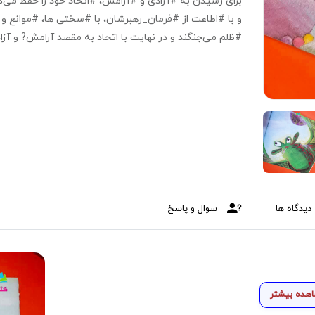
برای رسیدن به #آزادی و #آرامش، #اتحاد خود را حفظ می‌ک
و با #اطاعت از #فرمان_رهبرشان، با #سختی ها، #موانع و
#ظلم می‌جنگند و در نهایت با اتحاد به مقصد آرامش? و آزا
می‌رسند. ? در این اثر مفاهیمی مانند، #استقلال‌طلبی،
آزادی‌خواهی، #رهبری، #مبارزه_با_ظلم و #استکبار‌_ستیزی
قالب داستان و با بیان غیرمستقیم و مورد علاقه کودکان آ
است.? ✅ تفاوت در #رنگ‌آمیزی✏️، #تصاویر ? و
#قطع_کتاب? از عناصری هستند که برای ایجاد #جذابیت در
این داستان‌ برای کودکان مورد توجه قرار گرفته‌است. ?ویژه
تعداد صفحات: ۲۸صفحه گلاسه
دیدگاه ها
سوال و پاسخ
هده بیشتر