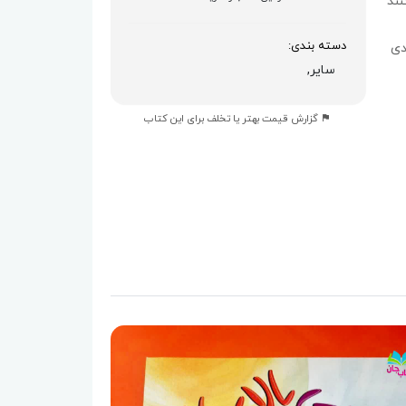
نند
دسته بندی:
دی
سایر,
 در
مده
گزارش قیمت بهتر یا تخلف برای این کتاب
گروه سنی الف و ب: ۴تا۹ سال ✍نویسنده: سوسن طاقدیس ?